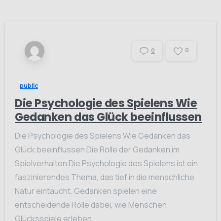
0
0
public
Die Psychologie des Spielens Wie
Gedanken das Glück beeinflussen
Die Psychologie des Spielens Wie Gedanken das
Glück beeinflussen Die Rolle der Gedanken im
Spielverhalten Die Psychologie des Spielens ist ein
faszinierendes Thema, das tief in die menschliche
Natur eintaucht. Gedanken spielen eine
entscheidende Rolle dabei, wie Menschen
Glücksspiele erleben...