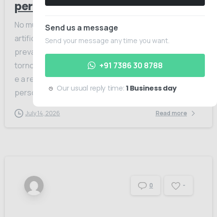
personalização
No mundo atual, o conteúdo gerado por inteligência
Send us a message
artificial (IA) está se tornando cada vez mais
Send your message any time you want.
prevalente. Com isso, a verificação desse conteúdo
+91 7386 30 8788
tornou-se uma parte crucial para garantir a qualidade
e a relevância das informações apresentadas. A
Our usual reply time:
1 Business day
personalização desse...
July 14, 2026
Read more
-
0