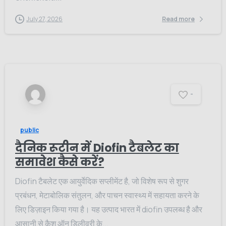
July 27, 2026
Read more
-
public
दैनिक रूटीन में Diofin टैबलेट का
समावेश कैसे करें?
Diofin टैबलेट एक आयुर्वेदिक सप्लीमेंट है, जो विशेष रूप से शुगर
प्रबंधन, मेटाबोलिक संतुलन, और पाचन स्वास्थ्य में सहायता करने के
लिए डिज़ाइन किया गया है। यह उत्पाद भारत में diofin उपलब्ध है और
आसानी से कैश ऑन डिलीवरी के...