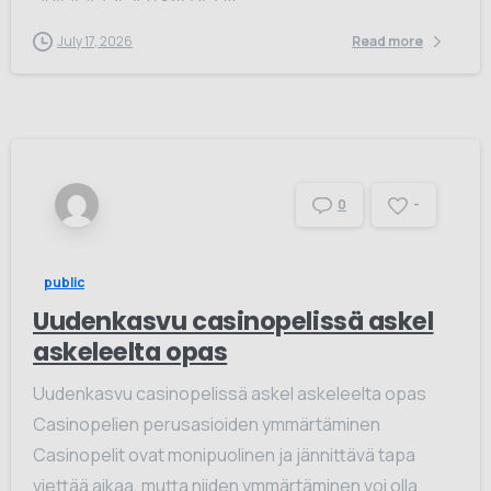
July 17, 2026
Read more
-
0
public
Uudenkasvu casinopelissä askel
askeleelta opas
Uudenkasvu casinopelissä askel askeleelta opas
Casinopelien perusasioiden ymmärtäminen
Casinopelit ovat monipuolinen ja jännittävä tapa
viettää aikaa, mutta niiden ymmärtäminen voi olla