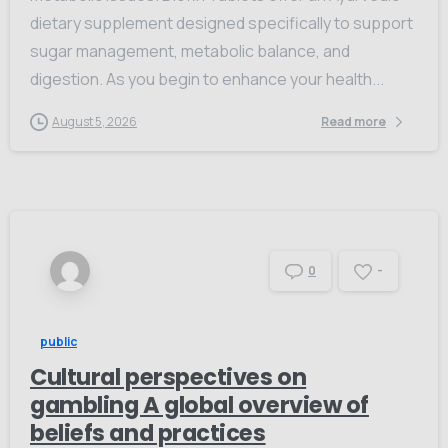
dietary supplement designed specifically to support
sugar management, metabolic balance, and
digestion. As you begin to enhance your health...
August 5, 2026
Read more
-
0
public
Cultural perspectives on
gambling A global overview of
beliefs and practices