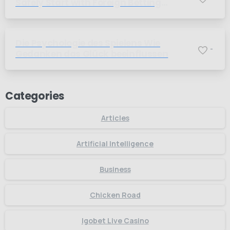
Safely Start with Foreign Betting
Companies
Die Psychologie des Spielens Wie
-
Gedanken das Glück beeinflussen
Categories
Articles
Artificial Intelligence
Business
Chicken Road
Igobet Live Casino