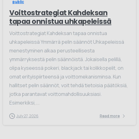
public
Voittostrategiat Kahdeksan
tapaa onnistua uhkapeleissä
Voittostrategiat Kahdeksan tapaa onnistua
uhkapeleissä Ymmärrä pelin säännöt Uhkapeleissä
menestyminen alkaa perusteellisesta
ymmärryksestä pelin säännöistä. Jokaisella pelillä,
olipa kyseessä pokeri, blackjack tai kolikkopelit, on
omat erityispiirteensä ja voittomekanisminsa. Kun
hallitset pelin säännöt, voit tehdä tietoisia päätöksiä,
jotka parantavat voittomahdollisuuksiasi.
Esimerkiksi,...
July 27, 2026
Read more