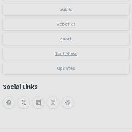
public
Robotics
sport
Tech News
Updates
Social Links