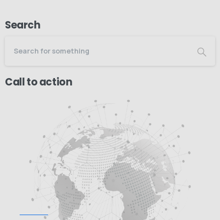
Search
Call to action
Start now