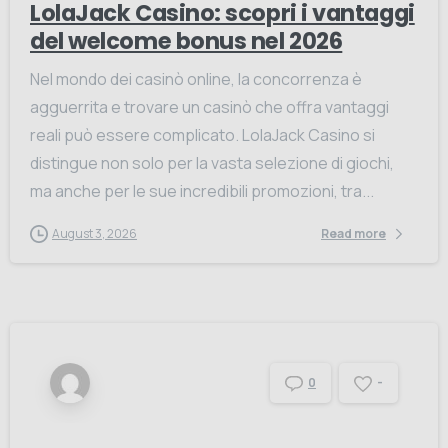
LolaJack Casino: scopri i vantaggi
del welcome bonus nel 2026
Nel mondo dei casinò online, la concorrenza è
agguerrita e trovare un casinò che offra vantaggi
reali può essere complicato. LolaJack Casino si
distingue non solo per la vasta selezione di giochi,
ma anche per le sue incredibili promozioni, tra...
August 3, 2026
Read more
-
0